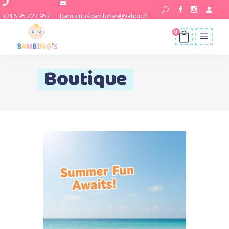
+216 95 222 957
bambinosbambinas@yahoo.fr
0
Boutique