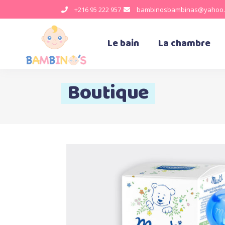
+216 95 222 957
bambinosbambinas@yahoo.
Le bain
La chambre
Boutique