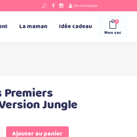
Se connecter
0
ent
La maman
Idée cadeau
Mon sac
 Premiers
 Version Jungle
Ajouter au panier