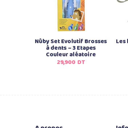
Nûby Set Evolutif Brosses
Les 
à dents – 3 Etapes
Couleur aléatoire
29,900
DT