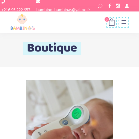
+216 95 222 957
bambinosbambinas@yahoo.fr
0
Boutique