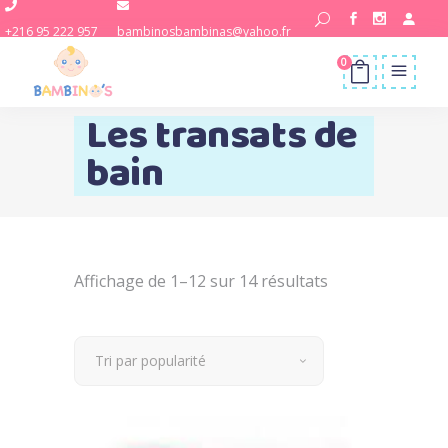
+216 95 222 957
bambinosbambinas@yahoo.fr
0
Les transats de
bain
Trié
Affichage de 1–12 sur 14 résultats
par
Tri par popularité
popularité