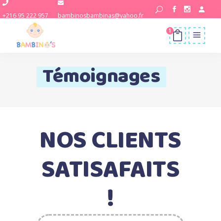
+216 95 222 957
bambinosbambinas@yahoo.fr
1
Témoignages
NOS CLIENTS
SATISAFAITS
!