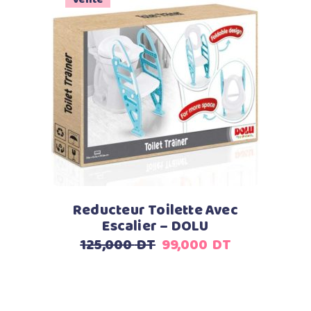
Ajouter au panier
Reducteur Toilette Avec
Escalier – DOLU
Le
Le
125,000
DT
99,000
DT
prix
prix
initial
actuel
était :
est :