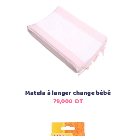
125,000
99,000
DT.
DT.
Ajouter au panier
Matela à langer change bébé
79,000
DT