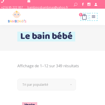
+216 95 222 957
bambinosbambinas@yahoo.fr
0
Le bain bébé
Trié
Affichage de 1–12 sur 349 résultats
par
Tri par popularité
popularité
Vente