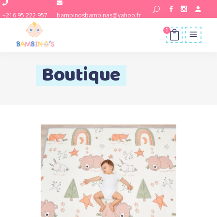
+216 95 222 957
bambinosbambinas@yahoo.fr
1
Boutique