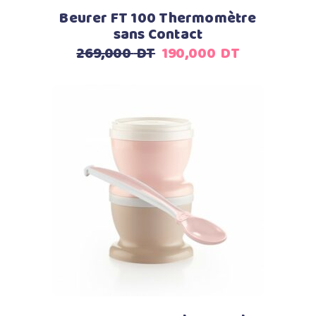
Beurer FT 100 Thermomètre
sans Contact
Le
Le
269,000
DT
190,000
DT
prix
prix
initial
actuel
était :
est :
269,000
190,000
DT.
DT.
Ajouter au panier