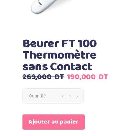
Beurer FT 100
Thermomètre
sans Contact
Le
Le
269,000
DT
190,000
DT
prix
prix
initial
actuel
Quantité
était :
est :
269,000
190,00
DT.
DT.
Ajouter au panier