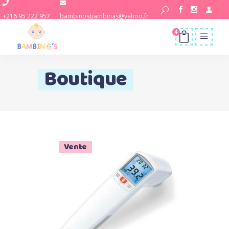
+216 95 222 957
bambinosbambinas@yahoo.fr
4
Boutique
Vente