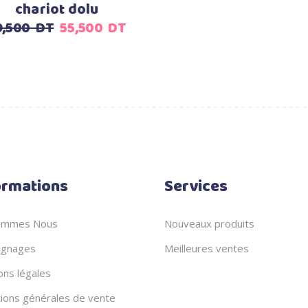
chariot dolu
Le
Le
9,500
DT
55,500
DT
prix
prix
initial
actuel
était :
est :
59,500
55,500
DT.
DT.
ormations
Services
ommes Nous
Nouveaux produits
gnages
Meilleures ventes
ons légales
tions générales de vente