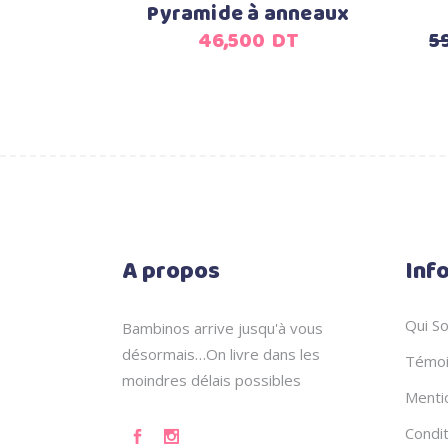
Pyramide à anneaux
46,500
DT
5
A propos
Inf
Qui S
Bambinos arrive jusqu'à vous
désormais…On livre dans les
Témoi
moindres délais possibles
Menti
Condi