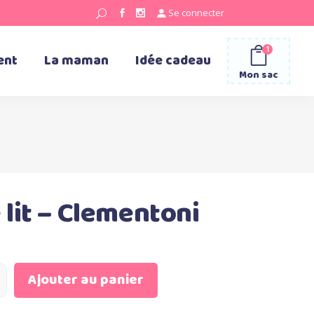
Se connecter
1
ent
La maman
Idée cadeau
Mon sac
lit – Clementoni
Ajouter au panier