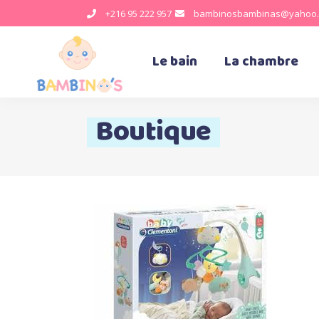
+216 95 222 957
bambinosbambinas@yahoo.
Le bain
La chambre
Boutique