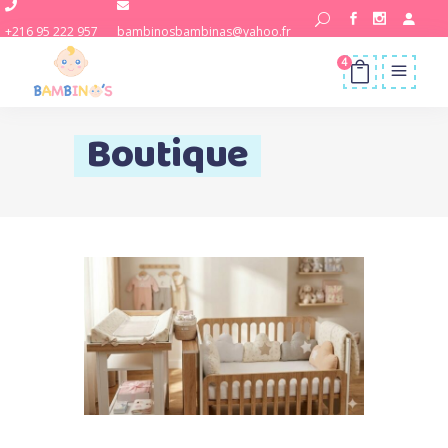
+216 95 222 957
bambinosbambinas@yahoo.fr
4
Boutique