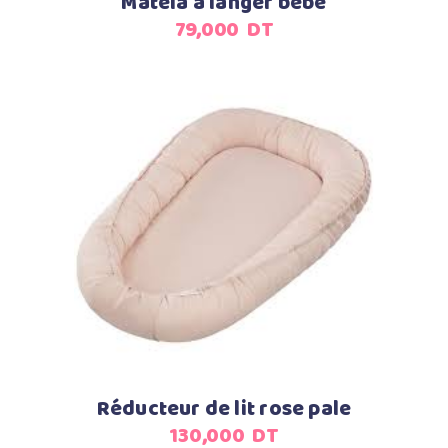
Matela à langer bébé
79,000
DT
Ajouter au panier
Réducteur de lit rose pale
130,000
DT