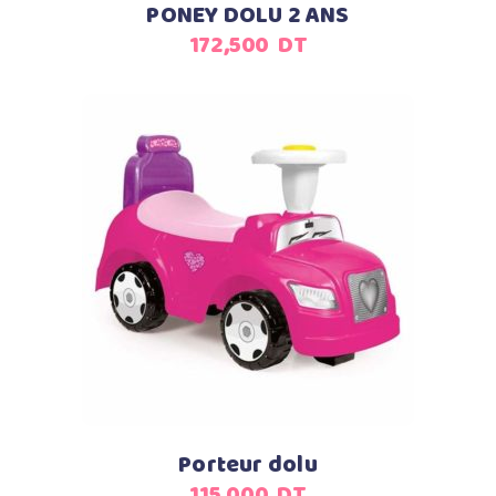
PONEY DOLU 2 ANS
172,500
DT
Ce
Choix des options
produit
a
plusieurs
variations.
Les
options
peuvent
Porteur dolu
être
115,000
DT