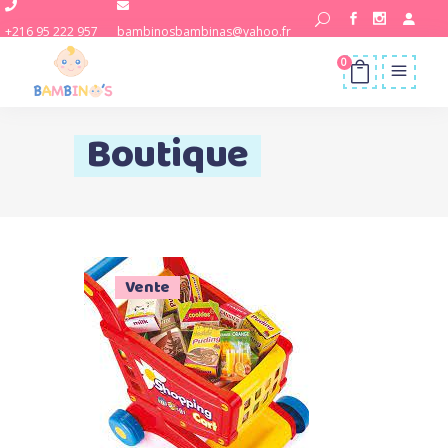
+216 95 222 957
bambinosbambinas@yahoo.fr
0
Boutique
Vente