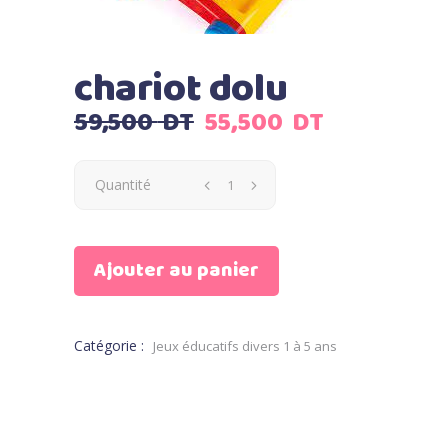
chariot dolu
Le
Le
59,500
DT
55,500
DT
prix
prix
initial
actuel
Quantité
était :
est :
59,500
55,500
DT.
DT.
Ajouter au panier
Catégorie :
Jeux éducatifs divers 1 à 5 ans