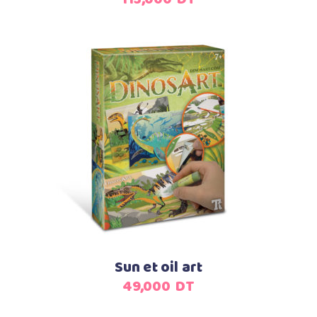
choisies
sur
la
page
du
produit
Ajouter au panier
Sun et oil art
49,000
DT