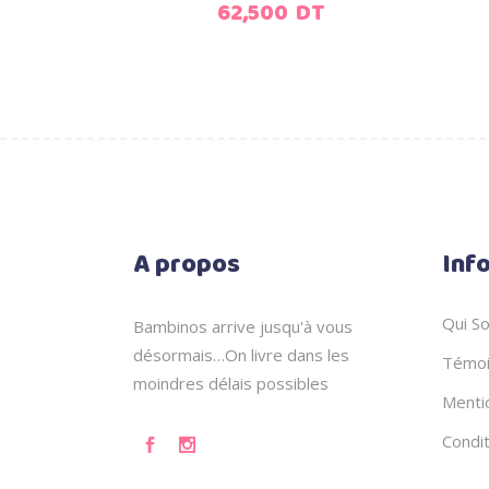
62,500
DT
A propos
Inf
Qui S
Bambinos arrive jusqu'à vous
désormais…On livre dans les
Témoi
moindres délais possibles
Menti
Condi