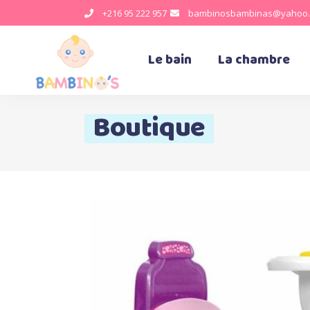
+216 95 222 957
bambinosbambinas@yahoo.
Le bain
La chambre
Boutique