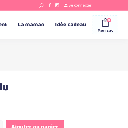
Se connecter
0
ent
La maman
Idée cadeau
Mon sac
lu
Ajouter au panier