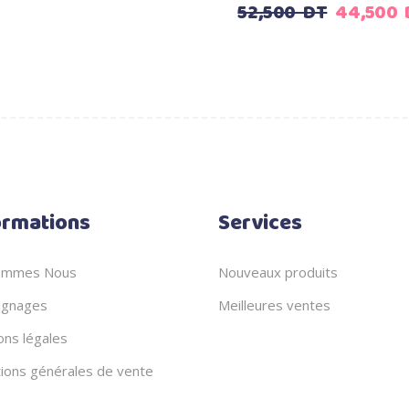
Le
52,500
DT
44,500
prix
prix
prix
initial
actuel
initial
était :
est :
était :
149,500
129,000
52,500
DT.
DT.
DT.
ormations
Services
ommes Nous
Nouveaux produits
gnages
Meilleures ventes
ons légales
tions générales de vente