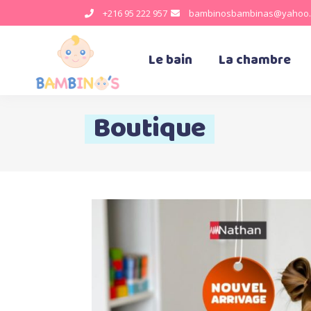
+216 95 222 957
bambinosbambinas@yahoo.
Le bain
La chambre
Boutique