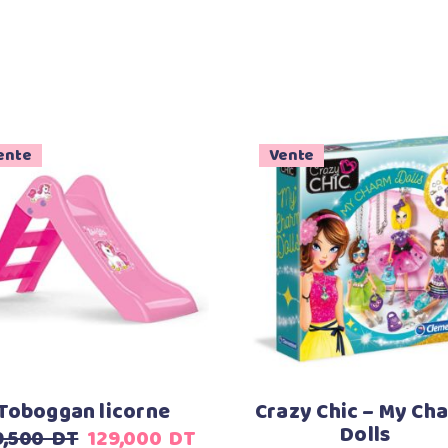
ente
Vente
Ajouter au panier
Ajouter au panier
Toboggan licorne
Crazy Chic – My Ch
Dolls
Le
Le
9,500
DT
129,000
DT