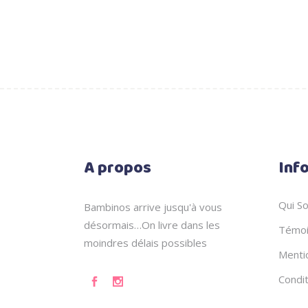
A propos
Inf
Qui S
Bambinos arrive jusqu'à vous
désormais…On livre dans les
Témoi
moindres délais possibles
Menti
Condi