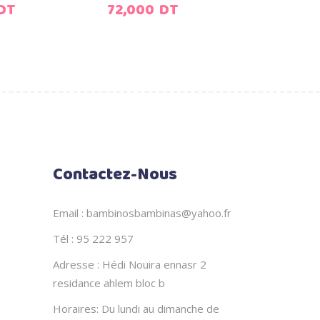
Le
DT
72,000
DT
prix
actuel
est :
44,500
DT.
Contactez-Nous
Email : bambinosbambinas@yahoo.fr
Tél : 95 222 957
Adresse : Hédi Nouira ennasr 2
residance ahlem bloc b
Horaires: Du lundi au dimanche de