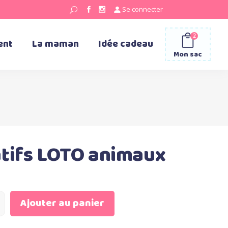
Se connecter
2
ent
La maman
Idée cadeau
Mon sac
tifs LOTO animaux
Ajouter au panier