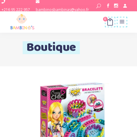
+216 95 222 957
bambinosbambinas@yahoo.fr
0
Boutique