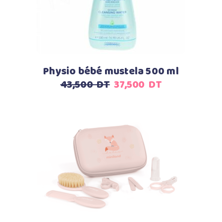
Physio bébé mustela 500 ml
Le
Le
43,500
DT
37,500
DT
prix
prix
initial
actuel
était :
est :
43,500
37,500
DT.
DT.
Ajouter au panier