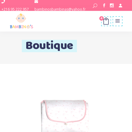
+216 95 222 957
bambinosbambinas@yahoo.fr
4
Boutique