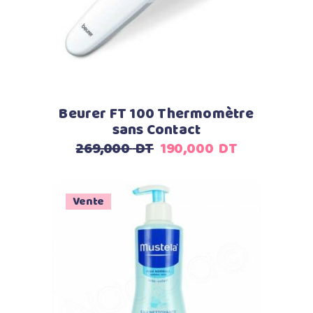
Beurer FT 100 Thermomètre
sans Contact
Le
Le
269,000
DT
190,000
DT
prix
prix
initial
actuel
était :
est :
Vente
269,000
190,000
DT.
DT.
Ajouter au panier