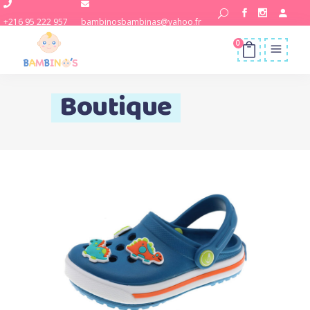
+216 95 222 957
bambinosbambinas@yahoo.fr
0
Boutique