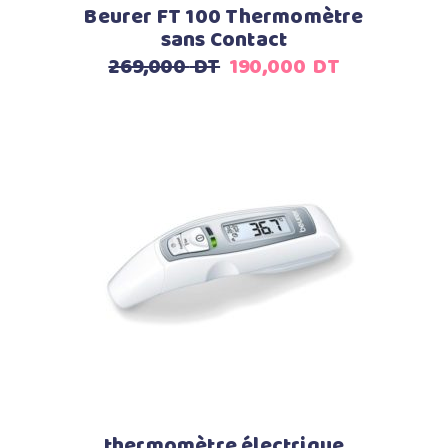
Beurer FT 100 Thermomètre
sans Contact
Le
Le
269,000
DT
190,000
DT
prix
prix
initial
actuel
était :
est :
269,000
190,000
DT.
DT.
Ajouter au panier
thermomètre électrique