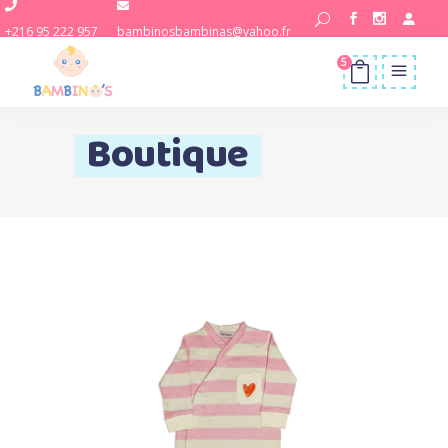
+216 95 222 957
bambinosbambinas@yahoo.fr
5
Boutique