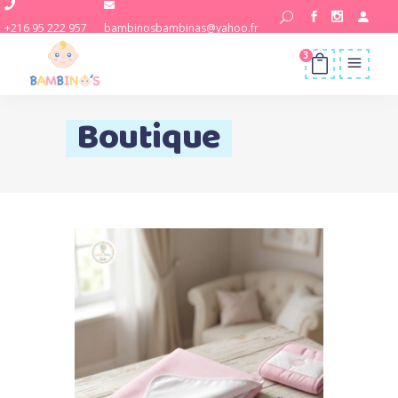
+216 95 222 957
bambinosbambinas@yahoo.fr
3
Boutique