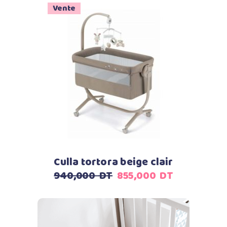
Vente
Ajouter au panier
Culla tortora beige clair
Le
Le
940,000
DT
855,000
DT
prix
prix
initial
actuel
était :
est :