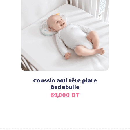
940,000
855,000
DT.
DT.
Ajouter au panier
Coussin anti tête plate
Badabulle
69,000
DT