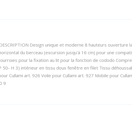
SCRIPTION Design unique et moderne 8 hauteurs ouverture laté
orizontal du berceau (excursion jusqu’à 16 cm) pour une compatibi
Courroies pour la fixation au lit pour la fonction de cododo Comp
 50- H 3) intérieur en tissu doux fenêtre en filet Tissu déhoussab
our Cullami art. 926 Voile pour Cullami art. 927 Mobile pour Cu
0 9