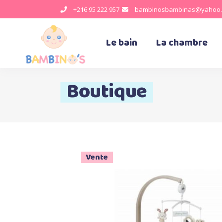
+216 95 222 957
bambinosbambinas@yahoo.
Le bain
La chambre
Boutique
Vente