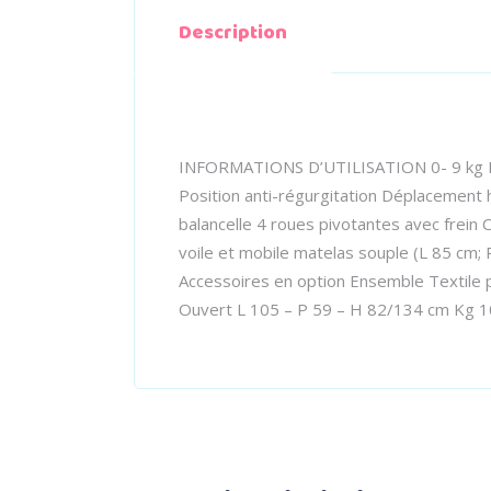
Description
INFORMATIONS D’UTILISATION 0- 9 kg DE
Position anti-régurgitation Déplacement h
balancelle 4 roues pivotantes avec frein 
voile et mobile matelas souple (L 85 cm; P
Accessoires en option Ensemble Textile p
Ouvert L 105 – P 59 – H 82/134 cm Kg 1