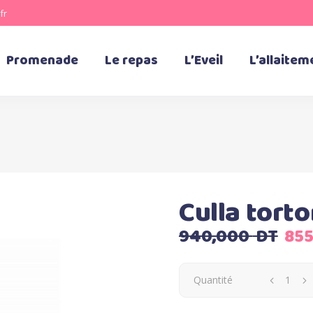
fr
Promenade
Le repas
L’Eveil
L’allaitem
Culla torto
Le
940,000
DT
85
pri
init
Quantité
étai
94