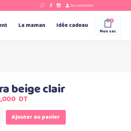
Se connecter
0
ent
La maman
Idée cadeau
Mon sac
ra beige clair
Le
5,000
DT
x
prix
ial
actuel
Ajouter au panier
t :
est :
0,000
855,000