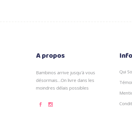
A propos
Inf
Qui S
Bambinos arrive jusqu'à vous
désormais…On livre dans les
Témoi
moindres délais possibles
Menti
Condi