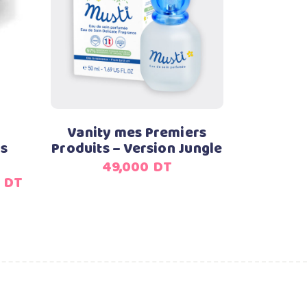
Ajouter au panier
Vanity mes Premiers
s
Produits – Version Jungle
49,000
DT
Le
0
DT
prix
actuel
est :
0
190,000
DT.