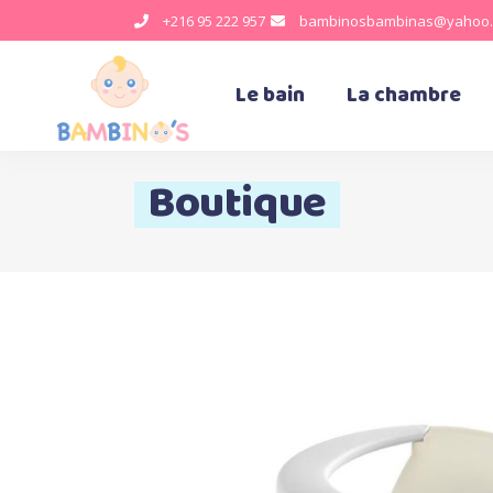
+216 95 222 957
bambinosbambinas@yahoo.
Le bain
La chambre
Boutique