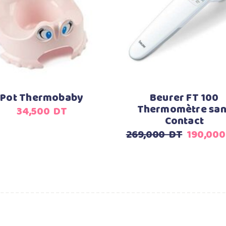
Ce
Choix des options
Ajouter au panier
produit
a
plusieurs
variations.
Les
options
Pot Thermobaby
Beurer FT 100
peuvent
Thermomètre san
34,500
DT
être
Contact
choisies
Le
269,000
DT
190,00
sur
prix
la
initial
page
était :
du
269,00
produit
DT.