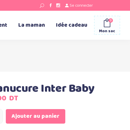
Se connecter
0
ent
La maman
Idée cadeau
Mon sac
nucure Inter Baby
Le
00
DT
prix
l
actuel
Ajouter au panier
:
est :
00
85,000