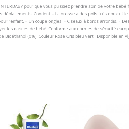
INTERBABY pour que vous puissiez prendre soin de votre bébé fac
os déplacements. Contient – La brosse a des poils très doux et le
r l’enfant. – Un coupe ongles. – Ciseaux à bords arrondis. – Des l
oyer les narines de bébé. Conforme aux normes de sécurité europé
 de Bioéthanol (0%). Couleur Rose Gris bleu Vert . Disponible en A