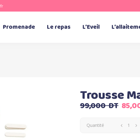
fr
Promenade
Le repas
L’Eveil
L’allaitem
Trousse Ma
Le
99,000
DT
85,0
prix
initia
Quantité
était 
99,0