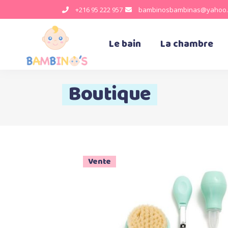
+216 95 222 957
bambinosbambinas@yahoo.
Le bain
La chambre
Boutique
Vente