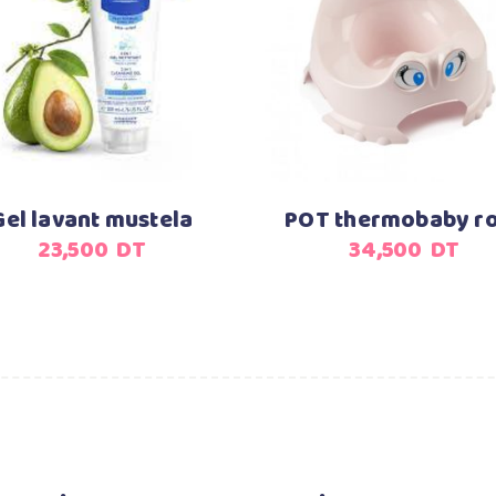
Ajouter au panier
Ajouter au panier
Gel lavant mustela
POT thermobaby r
23,500
DT
34,500
DT