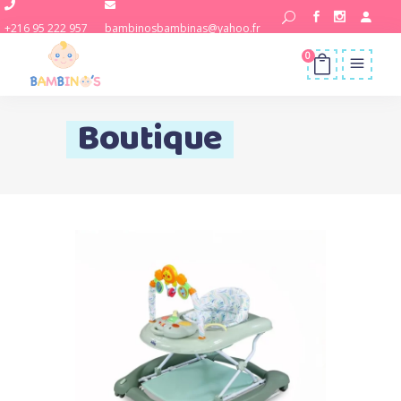
+216 95 222 957
bambinosbambinas@yahoo.fr
0
Boutique