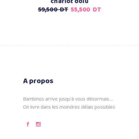
chariot dolu
Le
Le
59,500
DT
55,500
DT
prix
prix
initial
actuel
était :
est :
59,500
55,500
DT.
DT.
A propos
Bambinos arrive jusqu'à vous désormais…
On livre dans les moindres délais possibles