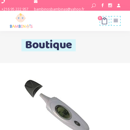
+216 95 222 957
bambinosbambinas@yahoo.fr
0
Boutique