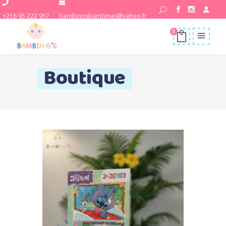
+216 95 222 957
bambinosbambinas@yahoo.fr
0
Boutique