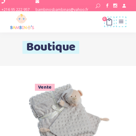
+216 95 222 957
bambinosbambinas@yahoo.fr
0
Boutique
Vente