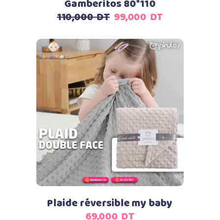
Gamberitos 80*110
Le
Le
110,000
DT
99,000
DT
prix
prix
initial
actuel
était :
est :
110,000
99,000
DT.
DT.
Ajouter au panier
Plaide réversible my baby
69,000
DT