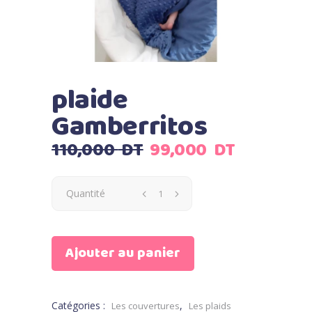
plaide
Gamberritos
Le
Le
110,000
DT
99,000
DT
prix
prix
initial
actuel
Quantité
était :
est :
110,000
99,000
DT.
DT.
Ajouter au panier
Catégories :
,
Les couvertures
Les plaids