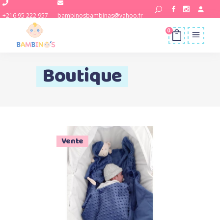
+216 95 222 957
bambinosbambinas@yahoo.fr
0
Boutique
Vente