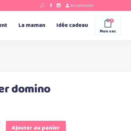
Se connecter
0
ent
La maman
Idée cadeau
Mon sac
er domino
Ajouter au panier