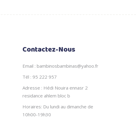
page
du
produit
Contactez-Nous
Email : bambinosbambinas@yahoo.fr
Tél : 95 222 957
Adresse : Hédi Nouira ennasr 2
residance ahlem bloc b
Horaires: Du lundi au dimanche de
10h00-19h30