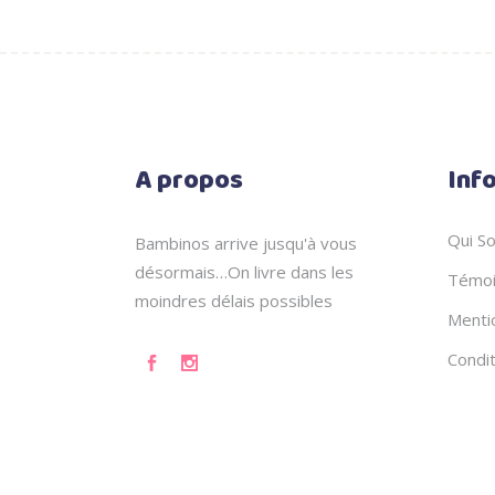
A propos
Inf
Qui S
Bambinos arrive jusqu'à vous
désormais…On livre dans les
Témoi
moindres délais possibles
Menti
Condi