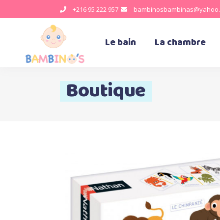
+216 95 222 957
bambinosbambinas@yahoo.
Le bain
La chambre
Boutique