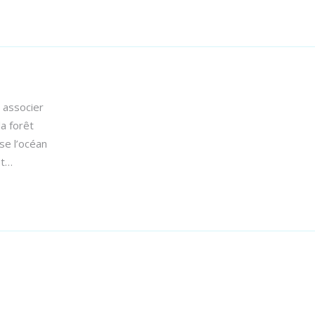
 associer
a forêt
se l’océan
et…