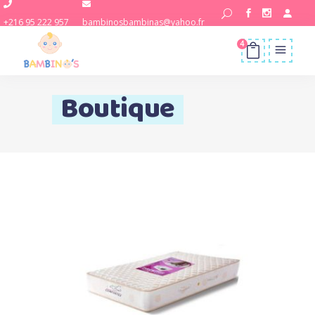
+216 95 222 957
bambinosbambinas@yahoo.fr
4
Boutique