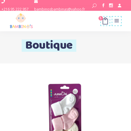
+216 95 222 957
bambinosbambinas@yahoo.fr
5
Boutique