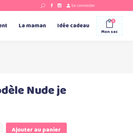
Se connecter
0
ent
La maman
Idée cadeau
Mon sac
dèle Nude je
Ajouter au panier