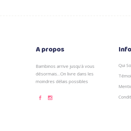
A propos
Inf
Qui S
Bambinos arrive jusqu'à vous
désormais…On livre dans les
Témoi
moindres délais possibles
Menti
Condi