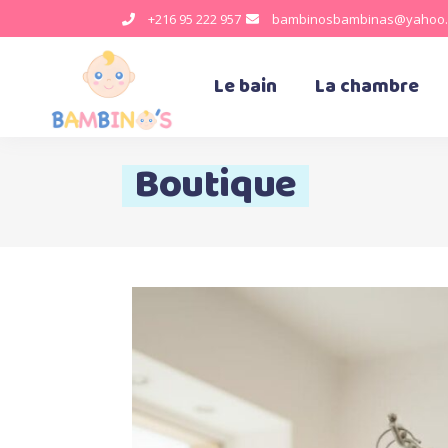
+216 95 222 957
bambinosbambinas@yahoo.
Le bain
La chambre
Boutique