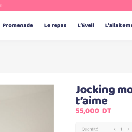
fr
Promenade
Le repas
L’Eveil
L’allaitem
Jocking mo
t’aime
55,000
DT
Quantité