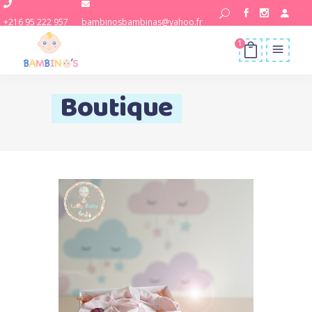
+216 95 222 957
bambinosbambinas@yahoo.fr
1
Boutique