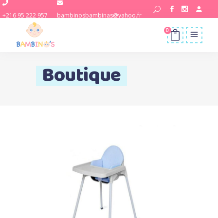
+216 95 222 957
bambinosbambinas@yahoo.fr
0
Boutique