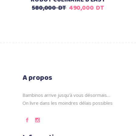
Le
Le
580,000
DT
490,000
DT
prix
prix
initial
actuel
était :
est :
580,000
490,000
DT.
DT.
A propos
Bambinos arrive jusqu'à vous désormais…
On livre dans les moindres délais possibles