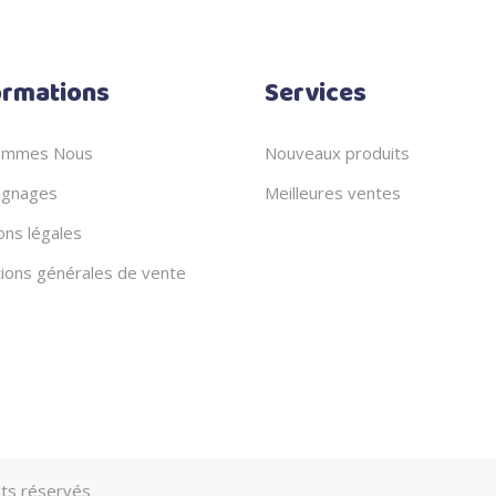
ormations
Services
ommes Nous
Nouveaux produits
gnages
Meilleures ventes
ons légales
tions générales de vente
its réservés