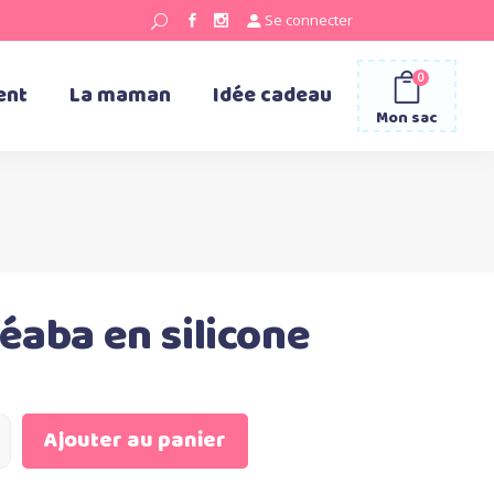
Se connecter
0
ent
La maman
Idée cadeau
Mon sac
Béaba en silicone
Ajouter au panier