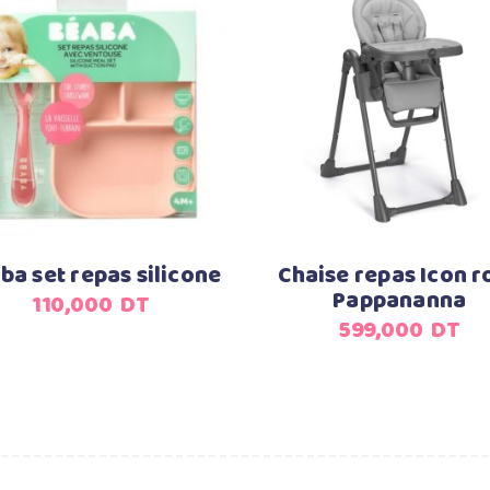
Ajouter au panier
Ajouter au panier
ba set repas silicone
Chaise repas Icon r
Pappananna
110,000
DT
599,000
DT