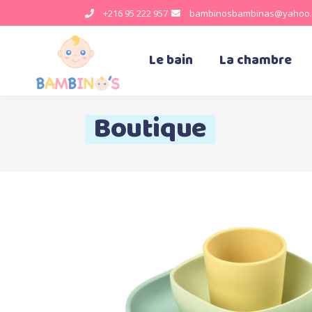
+216 95 222 957
bambinosbambinas@yahoo.
Le bain
La chambre
Boutique