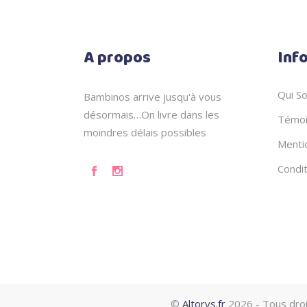
A propos
Inf
Qui S
Bambinos arrive jusqu'à vous
désormais…On livre dans les
Témoi
moindres délais possibles
Menti
Condi
©
Altorys.fr
2026 - Tous dro