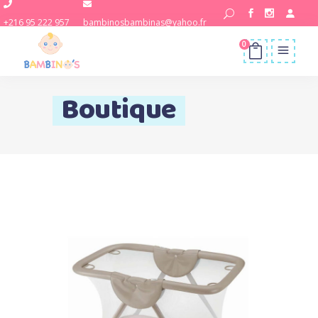
+216 95 222 957
bambinosbambinas@yahoo.fr
0
Boutique