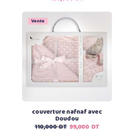
Vente
Ajouter au panier
couverture nafnaf avec
Doudou
Le
Le
110,000
DT
99,000
DT