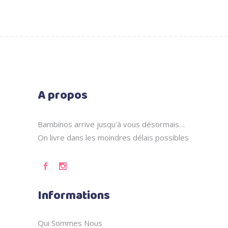
initial
actuel
était :
est :
110,000
82,000
DT.
DT.
A propos
Bambinos arrive jusqu'à vous désormais…
On livre dans les moindres délais possibles
Informations
Qui Sommes Nous