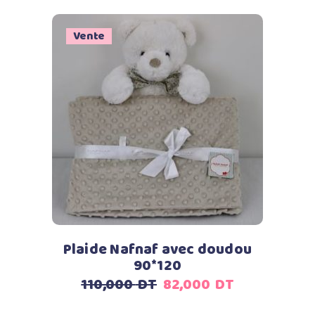
prix
prix
initial
actuel
était :
est :
Vente
110,000
99,000
DT.
DT.
Ajouter au panier
Plaide Nafnaf avec doudou
90*120
Le
Le
110,000
DT
82,000
DT
prix
prix