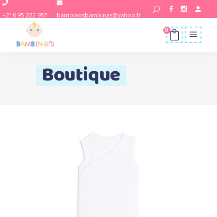
+216 95 222 957
bambinosbambinas@yahoo.fr
0
Boutique