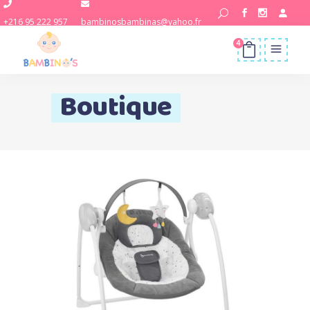
+216 95 222 957
bambinosbambinas@yahoo.fr
4
Boutique