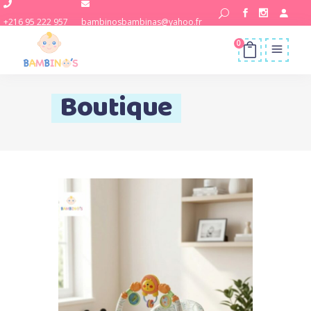
+216 95 222 957
bambinosbambinas@yahoo.fr
0
Boutique