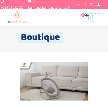
+216 95 222 957
bambinosbambinas@yahoo.fr
0
Boutique