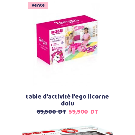
Vente
Ajouter au panier
table d’activité l’ego licorne
dolu
Le
Le
69,500
DT
59,900
DT
prix
prix
initial
actuel