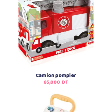
était :
est :
69,500
59,900
DT.
DT.
Ajouter au panier
Camion pompier
65,000
DT