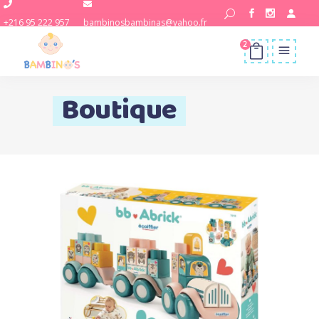
+216 95 222 957
bambinosbambinas@yahoo.fr
2
Boutique