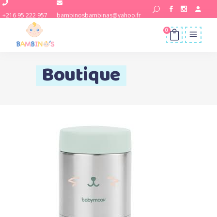
+216 95 222 957
bambinosbambinas@yahoo.fr
0
Boutique