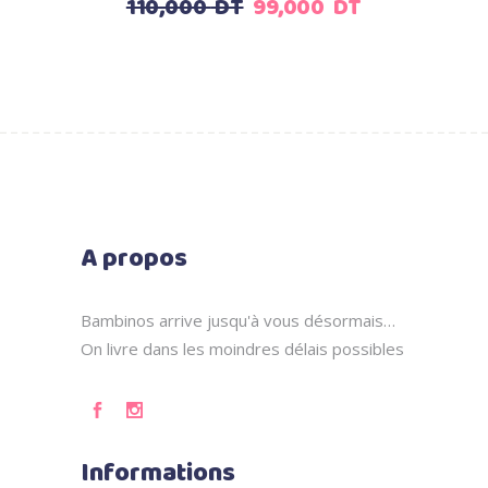
Le
Le
110,000
DT
99,000
DT
prix
prix
initial
actuel
était :
est :
110,000
99,000
DT.
DT.
A propos
Bambinos arrive jusqu'à vous désormais…
On livre dans les moindres délais possibles
Informations