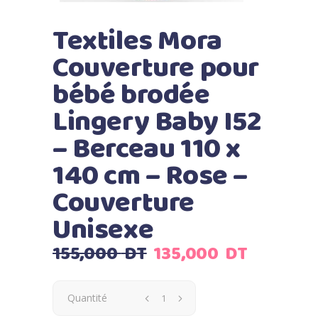
Textiles Mora
Couverture pour
bébé brodée
Lingery Baby I52
– Berceau 110 x
140 cm – Rose –
Couverture
Unisexe
Le
Le
155,000
DT
135,000
DT
prix
prix
initial
actuel
Quantité
était :
est :