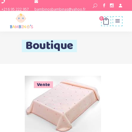
+216 95 222 957
bambinosbambinas@yahoo.fr
0
Boutique
Vente