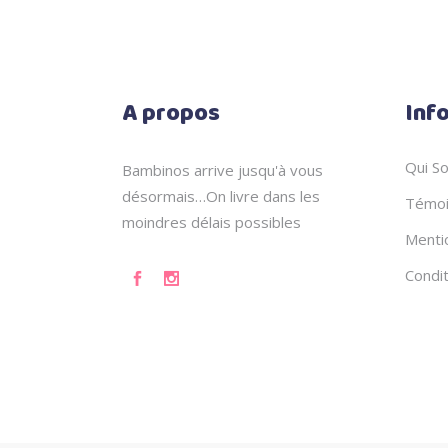
A propos
Inf
Qui S
Bambinos arrive jusqu'à vous
désormais…On livre dans les
Témoi
moindres délais possibles
Menti
Condi