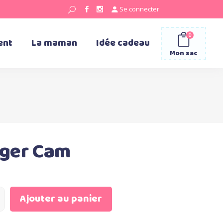
Se connecter
0
ent
La maman
Idée cadeau
Mon sac
nger Cam
Ajouter au panier