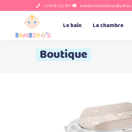
+216 95 222 957
bambinosbambinas@yahoo.
Le bain
La chambre
Boutique