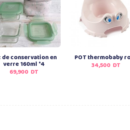
Ajouter au panier
Ajouter au panier
 de conservation en
POT thermobaby r
verre 160ml *4
34,500
DT
69,900
DT