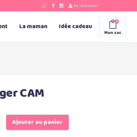
Se connecter
0
ent
La maman
Idée cadeau
Mon sac
nger CAM
Ajouter au panier