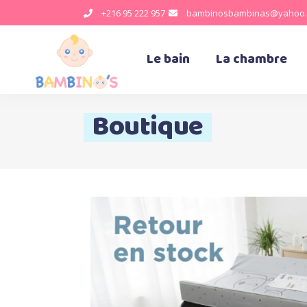
+216 95 222 957
bambinosbambinas@yahoo.
Le bain
La chambre
Boutique