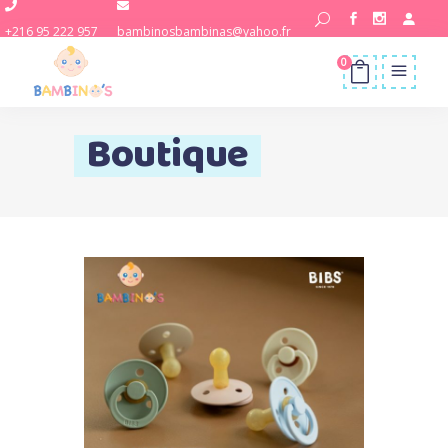
+216 95 222 957
bambinosbambinas@yahoo.fr
0
Boutique