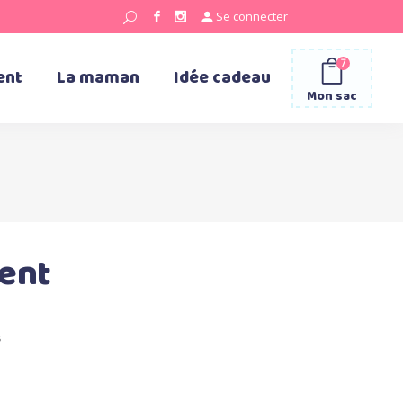
Se connecter
7
ent
La maman
Idée cadeau
Mon sac
ent
s