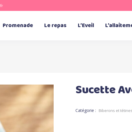
fr
Promenade
Le repas
L’Eveil
L’allaitem
Sucette Av
Catégorie :
Biberons et tétine