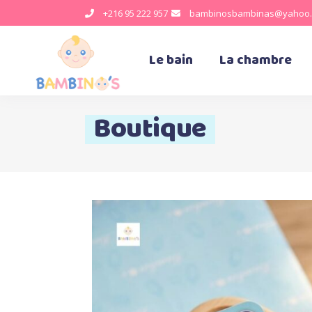
+216 95 222 957
bambinosbambinas@yahoo.
Le bain
La chambre
Boutique