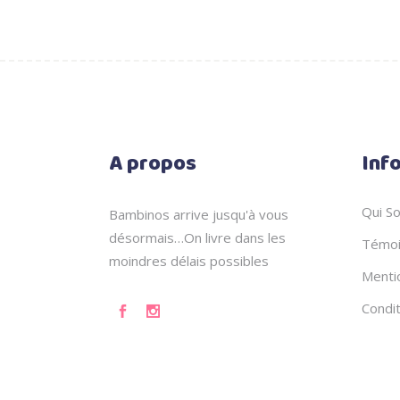
A propos
Inf
Qui S
Bambinos arrive jusqu'à vous
désormais…On livre dans les
Témoi
moindres délais possibles
Menti
Condi