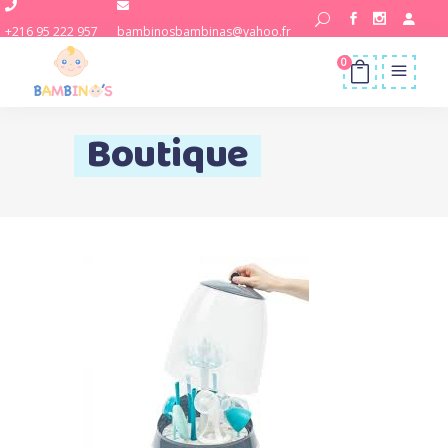
+216 95 222 957
bambinosbambinas@yahoo.fr
0
Boutique