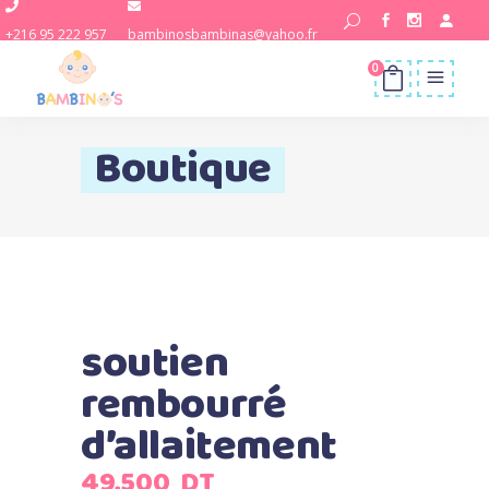
+216 95 222 957
bambinosbambinas@yahoo.fr
0
Boutique
soutien
rembourré
d’allaitement
49,500
DT