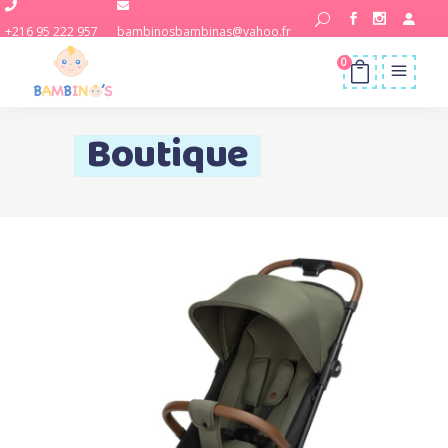
+216 95 222 957
bambinosbambinas@yahoo.fr
0
Boutique