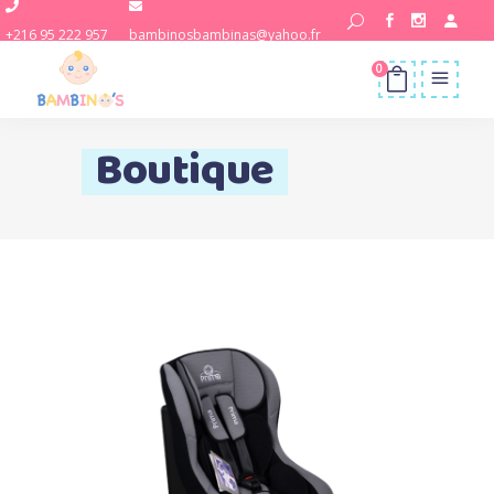
+216 95 222 957
bambinosbambinas@yahoo.fr
0
Boutique