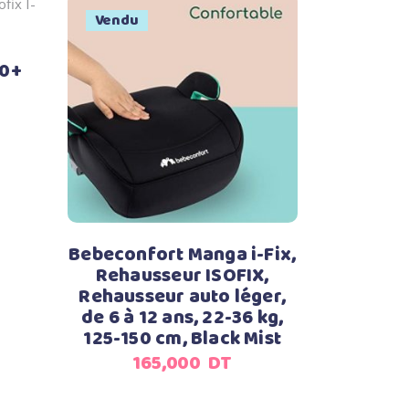
Vendu
 0+
Lire la suite
Bebeconfort Manga i-Fix,
Rehausseur ISOFIX,
Rehausseur auto léger,
de 6 à 12 ans, 22-36 kg,
125-150 cm, Black Mist
165,000
DT