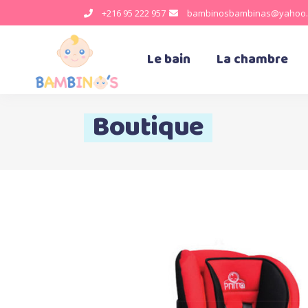
+216 95 222 957
bambinosbambinas@yahoo.
Le bain
La chambre
Boutique