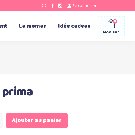
Se connecter
0
ent
La maman
Idée cadeau
Mon sac
 prima
Ajouter au panier