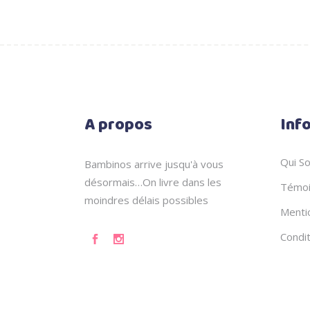
A propos
Inf
Qui S
Bambinos arrive jusqu'à vous
désormais…On livre dans les
Témoi
moindres délais possibles
Menti
Condi